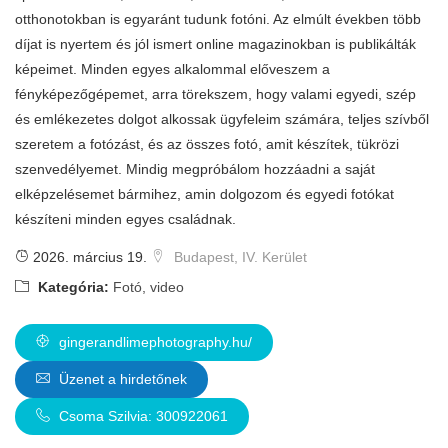
otthonotokban is egyaránt tudunk fotóni. Az elmúlt években több
díjat is nyertem és jól ismert online magazinokban is publikálták
képeimet. Minden egyes alkalommal előveszem a
fényképezőgépemet, arra törekszem, hogy valami egyedi, szép
és emlékezetes dolgot alkossak ügyfeleim számára, teljes szívből
szeretem a fotózást, és az összes fotó, amit készítek, tükrözi
szenvedélyemet. Mindig megpróbálom hozzáadni a saját
elképzelésemet bármihez, amin dolgozom és egyedi fotókat
készíteni minden egyes családnak.
2026. március 19.
Budapest, IV. Kerület
Kategória:
Fotó, video
gingerandlimephotography.hu/
Üzenet a hirdetőnek
Csoma Szilvia: 300922061