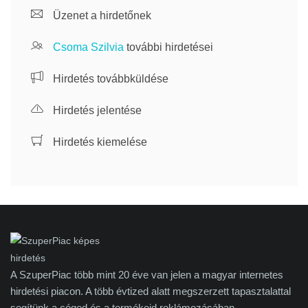
Üzenet a hirdetőnek
Csoma Szilvia
további hirdetései
Hirdetés továbbküldése
Hirdetés jelentése
Hirdetés kiemelése
A SzuperPiac több mint 20 éve van jelen a magyar internetes
hirdetési piacon. A több évtized alatt megszerzett tapasztalattal
segítünk a céged és a termékeid reklámozásában.