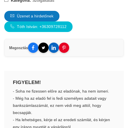
Kategória:
Szolgáltatás
Üzenet a hirdetőnek
Tóth István: +36309728112
Megosztás
FIGYELEM!
- Soha ne fizessen előre az eladónak, ha nem ismeri.
- Még ha az eladó fel is fedi személyes adatait vagy
bankszámlaszámát, ez nem védi meg attól, hogy
becsapják.
- Ha lehetséges, kérje el az eredeti számlát, és kérjen
egy írásos nyugtát a vásárlásról.