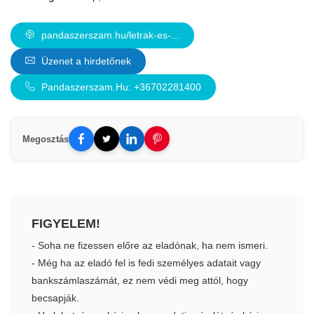
pandaszerszam.hu/letrak-es-...
Üzenet a hirdetőnek
Pandaszerszam.Hu: +36702281400
Megosztás
FIGYELEM!
- Soha ne fizessen előre az eladónak, ha nem ismeri.
- Még ha az eladó fel is fedi személyes adatait vagy
bankszámlaszámát, ez nem védi meg attól, hogy
becsapják.