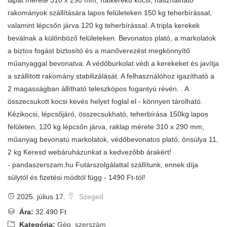
lapát mérete 310 x 290 mm, hatkerekű kocsi, használható
rakományok szállítására lapos felületeken 150 kg teherbírással,
valamint lépcsőn járva 120 kg teherbírással. A tripla kerekek
beválnak a különböző felületeken. Bevonatos plató, a markolatok
a biztos fogást biztosító és a manőverezést megkönnyítő
műanyaggal bevonatva. A védőburkolat védi a kerekeket és javítja
a szállított rakomány stabilizálását. A felhasználóhoz igazítható a
2 magasságban állítható teleszkópos fogantyú révén. . A
összecsukott kocsi kevés helyet foglal el - könnyen tárolható.
Kézikocsi, lépcsőjáró, összecsukható, teherbírása 150kg lapos
felületen, 120 kg lépcsőn járva, raklap mérete 310 x 290 mm,
műanyag bevonatú markolatok, védőbevonatos plató, önsúlya 11,
2 kg Keresd webáruházunkat a kedvezőbb árakért!
- pandaszerszam.hu Futárszolgálattal szállítunk, ennek díja
súlytól és fizetési módtól függ - 1490 Ft-tól!
2025. július 17.
Szeged
Ára:
32.490 Ft
Kategória:
Gép, szerszám