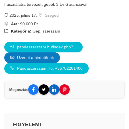
használatra tervezett gépek 3 Év Garanciával
2025. július 17.
Szeged
Ára:
90.000 Ft
Kategória:
Gép, szerszám
pandaszerszam.hu/index.php?...
Üzenet a hirdetőnek
Pandaszerszam.Hu: +36702281400
Megosztás
FIGYELEM!