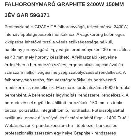
FALHORONYMARÓ GRAPHITE 2400W 150MM
3ÉV GAR 59G371
Professzionális GRAPHITE falhoronyvágó, teljesítménye 2400W,
intenzív épületgépészeti munkákhoz. A vágókorong különleges
kiképzése lehetővé teszi a vésés szükségessége nélküli,
hatékony joronyvágást. Egy vágás eredményeként 30 mm széles
és 43 mm mély horony készíthető. A felhasználó kényelme
érdekében a berendezés széles, ergonomikus kapcsolóval és
szerszám nélküli vágási mélység szabályozással rendelkezik. A
falhoronyvágó tartós, fém vezetőgörgőkkel és porelvezető
rendszerrel is rendelkezik. Maximális fordulatszáma 8000 fordulat
percenként. A berendezés lágyindítási rendszerrel rendelkezik. A
berendezéssel együtt leszállított tartozékok: 150 mm-es tripla
tárcsa, porzsákkal integrált tömlő, hordtáska. Futárszolgálattal
szállítunk, ennek díja súlytól és fizetési módtól függ - 1490 Ft-tól!
Webáruházunk: pandaszerszam.hu - több ezer barkács és
professzionális szerszám egy helye Graphite - rendszeres