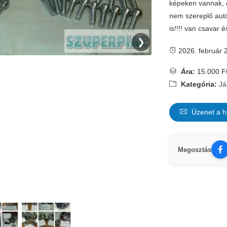
képeken vannak, d
nem szereplő autó
is!!!! van csavar 
❯
2026. február 
Ára:
15.000 F
Kategória:
Já
Üzenet a h
Megosztás