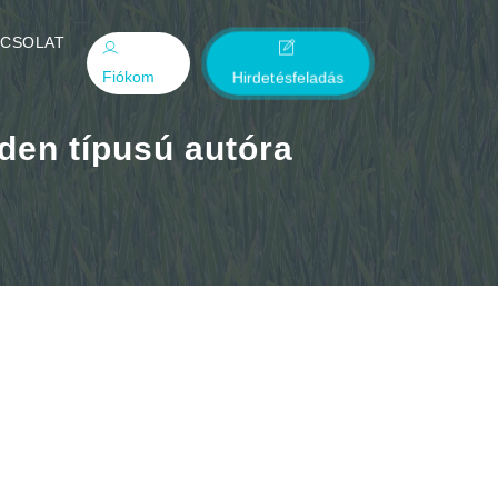
PCSOLAT
Fiókom
Hirdetésfeladás
den típusú autóra