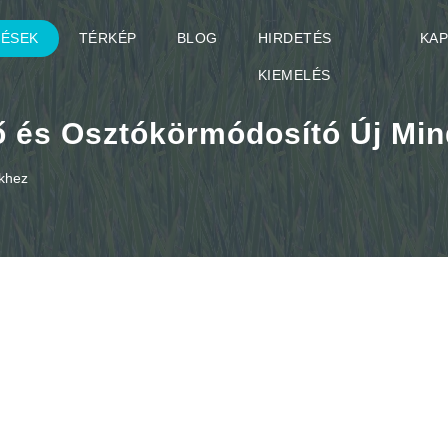
TÉSEK
TÉRKÉP
BLOG
HIRDETÉS
KA
KIEMELÉS
 és Osztókörmódosító Új Min
ekhez