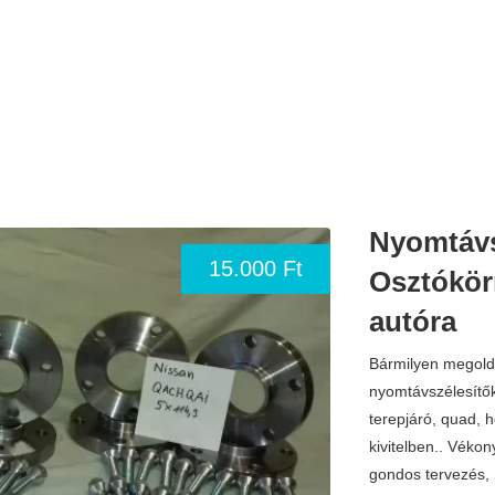
Nyomtávs
15.000 Ft
Osztókör
autóra
Bármilyen megoldá
nyomtávszélesítők
terepjáró, quad, 
kivitelben.. Vékony
gondos tervezés, 