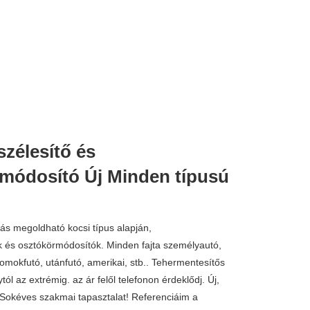
zélesítő és
15.000 
módosító Új Minden típusú
s megoldható kocsi típus alapján,
 és osztókörmódosítók. Minden fajta személyautó,
homokfutó, utánfutó, amerikai, stb.. Tehermentesítős
tól az extrémig. az ár felől telefonon érdeklődj. Új,
Sokéves szakmai tapasztalat! Referenciáim a