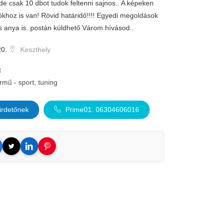
e csak 10 dbot tudok feltenni sajnos.. A képeken
khoz is van! Rövid határidő!!!! Egyedi megoldások
és anya is. postán küldhető Várom hívásod..
20.
Keszthely
t
rmű - sport, tuning
irdetőnek
Prime01: 06304606016