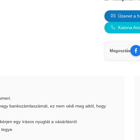
Üzenet a h
Katona An
Megosztás
smeri.
t vagy bankszámlaszámát, ez nem védi meg attól, hogy
 kérjen egy írásos nyugtát a vásárlásról.
 tegye.