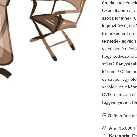
érdekes felvételek
Okostelefonnal, v
szóba jöhetnek. Cs
legénybúcsú, eskü
termékbemutató, r
temérdek egyedis
videókkal és fény
hogy kedvező ára
stílus? Fényképek
kérdése! Célom az
és szuper ügyfél
vállalok. Az elkés
DVD-n prezentálo
függvényében. Re
2026. március 
Ára:
35.000 F
Kategória:
Fo