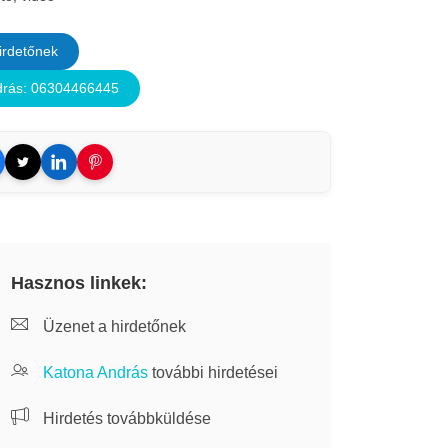
irdetőnek
drás: 06304466445
Hasznos linkek:
Üzenet a hirdetőnek
Katona András
további hirdetései
Hirdetés továbbküldése