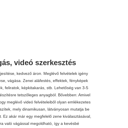
ás, videó szerkesztés
ljesítése, kedvező áron. Meglévő felvételek igény
ése, vágása. Zenei aláfestés, effektek, fényképek
, feliratok, képkitakarás, stb. Lehetőség van 3-5
készítésre tetszőleges anyagból. Bővebben: Amivel
ogy meglévő videó felvételeiből olyan emlékezetes
szítek, mely dinamikusan, látványosan mutatja be
. Ez akár már egy megfelelő zene kiválasztásával,
ra való vágással megoldható, így a kevésbé