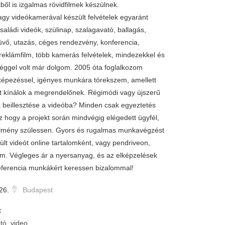
ből is izgalmas rövidfilmek készülnek.
agy videókamerával készült felvételek egyaránt
aládi videók, szülinap, szalagavató, ballagás,
vő, utazás, céges rendezvény, konferencia,
eklámfilm, több kamerás felvételek, mindezekkel és
éggel volt már dolgom. 2005 óta foglalkozom
képezéssel, igényes munkára törekszem, amellett
t kínálok a megrendelőnek. Régimódi vagy újszerű
 beillesztése a videóba? Minden csak egyeztetés
 hogy a projekt során mindvégig elégedett ügyfél,
élmény szülessen. Gyors és rugalmas munkavégzést
zült videót online tartalomként, vagy pendriveon,
m. Végleges ár a nyersanyag, és az elképzelések
ferencia munkákért keressen bizalommal!
26.
Budapest
t
tó, video