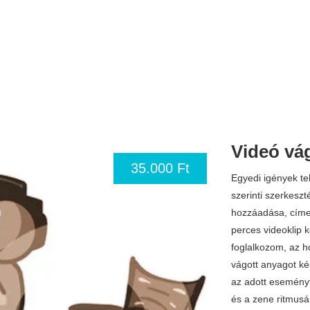
Videó vág
35.000 Ft
Egyedi igények te
szerinti szerkeszt
hozzáadása, címek
perces videoklip 
foglalkozom, az h
vágott anyagot ké
az adott eseményt
és a zene ritmusá