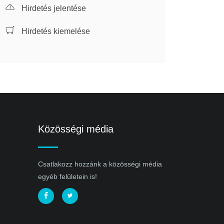
Hirdetés jelentése
Hirdetés kiemelése
Közösségi média
Csatlakozz hozzánk a közösségi média
egyéb felületein is!