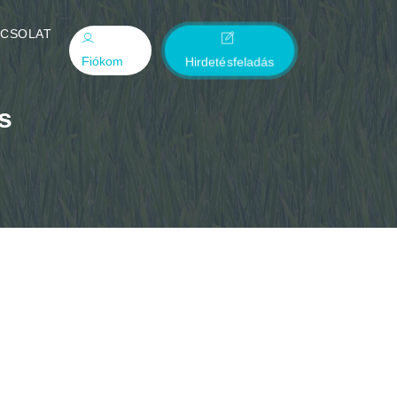
PCSOLAT
Fiókom
Hirdetésfeladás
s