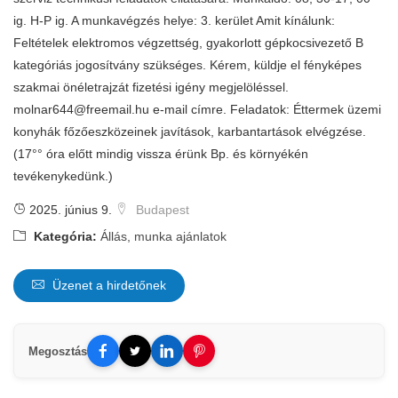
ig. H-P ig. A munkavégzés helye: 3. kerület Amit kínálunk:
Feltételek elektromos végzettség, gyakorlott gépkocsivezető B
kategóriás jogosítvány szükséges. Kérem, küldje el fényképes
szakmai önéletrajzát fizetési igény megjelöléssel.
molnar644@freemail.hu
e-mail címre. Feladatok: Éttermek üzemi
konyhák főzőeszközeinek javítások, karbantartások elvégzése.
(17°° óra előtt mindig vissza érünk Bp. és környékén
tevékenykedünk.)
2025. június 9.
Budapest
Kategória:
Állás, munka ajánlatok
Üzenet a hirdetőnek
Megosztás