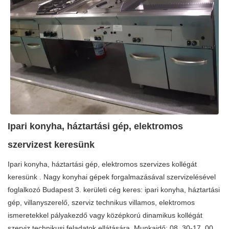
Ipari konyha, háztartási gép, elektromos
szervizest keresünk
Ipari konyha, háztartási gép, elektromos szervizes kollégát
keresünk . Nagy konyhai gépek forgalmazásával szervizelésével
foglalkozó Budapest 3. kerületi cég keres: ipari konyha, háztartási
gép, villanyszerelő, szerviz technikus villamos, elektromos
ismeretekkel pályakezdő vagy középkorú dinamikus kollégát
szerviz technikusi feladatok ellátására. Munkaidő: 08, 30-17, 00