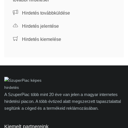
Hirdetés továbbküldése
Hirdetés jelentése
Hirdetés kiemelése
A SzuperPiac több mint 20 éve van jelen a magyar internetes
hirdetési piacon. A több évtized alatt megszerzett tapasztalattal
segítünk a céged és a termékeid reklámozásában.
Kiemelt partnereink