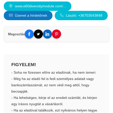
www.e60diversitymodule.com/...
Üzenet a hirdetőnek
László: +36703543848
Megosztás
FIGYELEM!
- Soha ne fizessen előre az eladónak, ha nem ismeri.
- Még ha az eladó fel is fedi személyes adatait vagy
bankszámlaszámát, ez nem védi meg attól, hogy
becsapják.
- Ha lehetséges, kérje el az eredeti számlát, és kérjen
egy írásos nyugtát a vásárlásról.
- Ha az eladóval találkozik, ezt nyilvános helyen tegye.