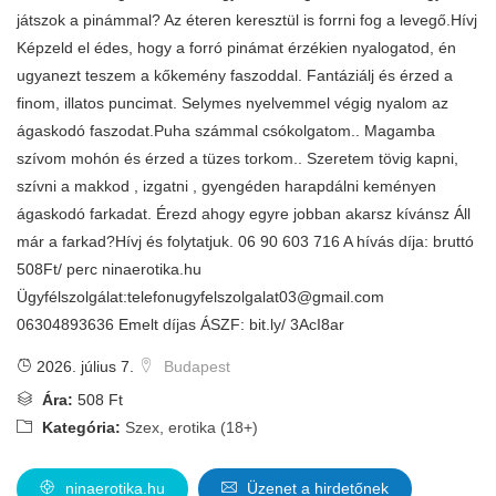
játszok a pinámmal? Az éteren keresztül is forrni fog a levegő.Hívj
Képzeld el édes, hogy a forró pinámat érzékien nyalogatod, én
ugyanezt teszem a kőkemény faszoddal. Fantáziálj és érzed a
finom, illatos puncimat. Selymes nyelvemmel végig nyalom az
ágaskodó faszodat.Puha számmal csókolgatom.. Magamba
szívom mohón és érzed a tüzes torkom.. Szeretem tövig kapni,
szívni a makkod , izgatni , gyengéden harapdálni keményen
ágaskodó farkadat. Érezd ahogy egyre jobban akarsz kívánsz Áll
már a farkad?Hívj és folytatjuk. 06 90 603 716 A hívás díja: bruttó
508Ft/ perc ninaerotika.hu
Ügyfélszolgálat:
telefonugyfelszolgalat03@gmail.com
06304893636 Emelt díjas ÁSZF: bit.ly/ 3AcI8ar
2026. július 7.
Budapest
Ára:
508 Ft
Kategória:
Szex, erotika (18+)
ninaerotika.hu
Üzenet a hirdetőnek