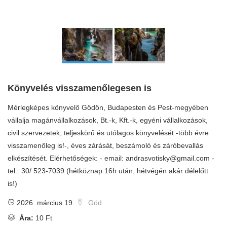
Könyvelés visszamenőlegesen is
Mérlegképes könyvelő Gödön, Budapesten és Pest-megyében
vállalja magánvállalkozások, Bt.-k, Kft.-k, egyéni vállalkozások,
civil szervezetek, teljeskörű és utólagos könyvelését -több évre
visszamenőleg is!-, éves zárását, beszámoló és záróbevallás
elkészítését. Elérhetőségek: - email:
andrasvotisky@gmail.com
-
tel.: 30/ 523-7039 (hétköznap 16h után, hétvégén akár délelőtt
is!)
2026. március 19.
Göd
Ára:
10 Ft