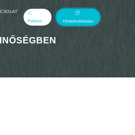
PCSOLAT
Fiókom
Hirdetésfeladás
MINŐSÉGBEN