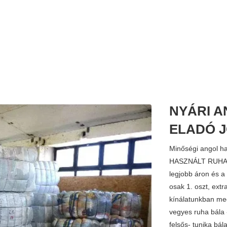
NYÁRI 
ELADÓ 
Minőségi angol h
HASZNÁLT RUHA AK
legjobb áron és a
osak 1. oszt, ext
kínálatunkban megt
vegyes ruha bála 
felsős- tunika bál