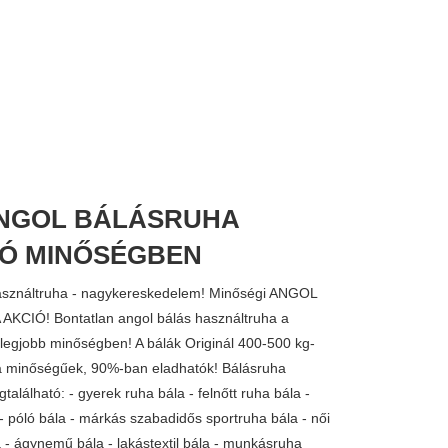
ANGOL BÁLÁSRUHA
JÓ MINŐSÉGBEN
asználtruha - nagykereskedelem! Minőségi ANGOL
CIÓ! Bontatlan angol bálás használtruha a
 legjobb minőségben! A bálák Originál 400-500 kg-
ra minőségűek, 90%-ban eladhatók! Bálásruha
alálható: - gyerek ruha bála - felnőtt ruha bála -
- póló bála - márkás szabadidős sportruha bála - női
a - ágynemű bála - lakástextil bála - munkásruha