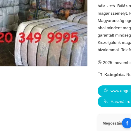
bála - stb. Bálás 
magánszemélyt, ki
Magyarország egés
ahol mindent megt
garantált minőség,
Kiszolgálunk magá
bizalommal. Telef
2025. novembe
Kategória:
Ru
www.angolb
Használtru
Megosztás