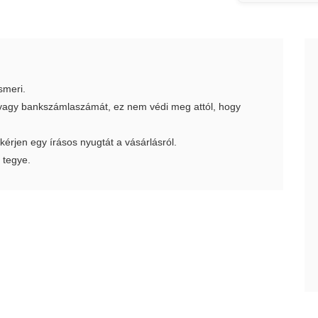
smeri.
t vagy bankszámlaszámát, ez nem védi meg attól, hogy
 kérjen egy írásos nyugtát a vásárlásról.
 tegye.