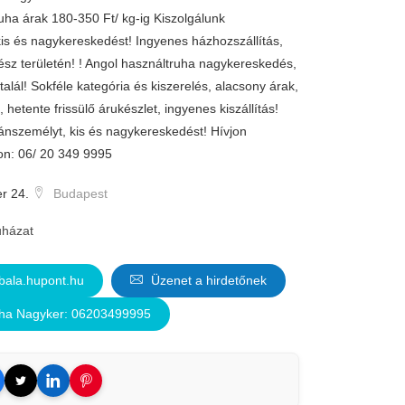
ruha árak 180-350 Ft/ kg-ig Kiszolgálunk
s és nagykereskedést! Ingyenes házhozszállítás,
z területén! ! Angol használtruha nagykereskedés,
alál! Sokféle kategória és kiszerelés, alacsony árak,
 hetente frissülő árukészlet, ingyenes kiszállítás!
nszemélyt, kis és nagykereskedést! Hívjon
on: 06/ 20 349 9995
r 24.
Budapest
házat
ala.hupont.hu
Üzenet a hirdetőnek
ha Nagyker: 06203499995