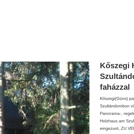
Kőszegi H
Szultán
faházzal
Kőszegi(Güns) pa
Szultándombon ví
Panorama-, regel
Holzhaus am Szul
eingezunt, ZU V