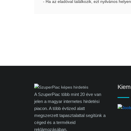
- Ha az eladóval találkozik, ezt nyilvános helyen
Kieme
A SzuperPiac több mint 20 éve van
jelen a magyar internetes hirdetési
piacon. A több évtized alatt
megszerzett tapasztalattal segítünk a
céged és a termékeid
reklámozásában.