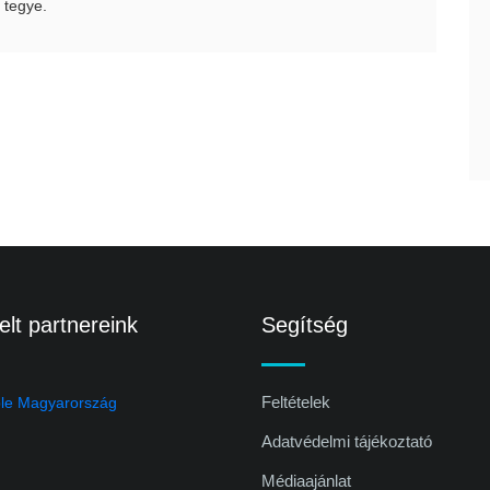
 tegye.
lt partnereink
Segítség
Feltételek
Adatvédelmi tájékoztató
Médiaajánlat