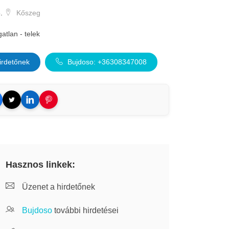
.
Kőszeg
gatlan - telek
irdetőnek
Bujdoso: +36308347008
Hasznos linkek:
Üzenet a hirdetőnek
Bujdoso
további hirdetései