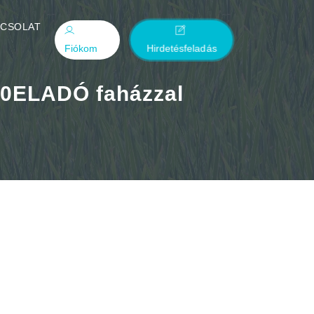
PCSOLAT
Fiókom
Hirdetésfeladás
00ELADÓ faházzal