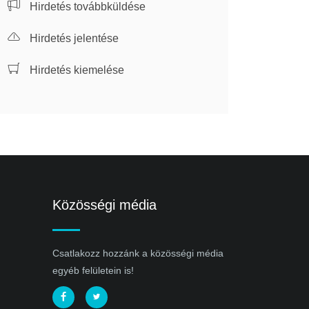
Hirdetés továbbküldése
Hirdetés jelentése
Hirdetés kiemelése
Közösségi média
Csatlakozz hozzánk a közösségi média
egyéb felületein is!