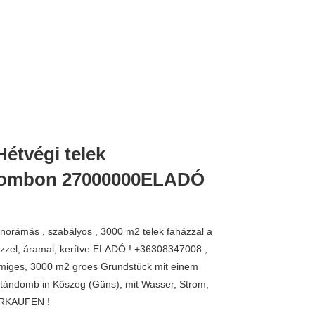
étvégi telek
dombon 27000000ELADÓ
norámás , szabályos , 3000 m2 telek faházzal a
zzel, áramal, kerítve ELADÓ ! +36308347008 ,
miges, 3000 m2 groes Grundstück mit einem
tándomb in Kőszeg (Güns), mit Wasser, Strom,
ERKAUFEN !