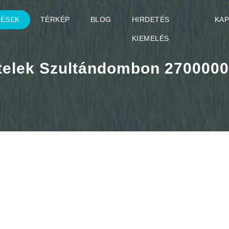
TÉSEK
TÉRKÉP
BLOG
HIRDETÉS
KA
KIEMELÉS
 telek Szultándombon 270000