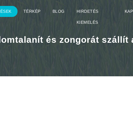
TÉSEK
TÉRKÉP
BLOG
HIRDETÉS
KA
KIEMELÉS
lomtalanít és zongorát szállít