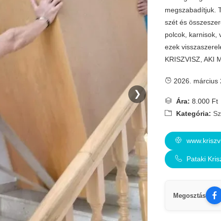
megszabadítjuk. To
szét és összeszer
polcok, karnisok, 
ezek visszaszerel
KRISZVISZ, AKI M
2026. március 
❯
Ára:
8.000 Ft
Kategória:
Sz
www.kriszv
Pataki Kri
Megosztás