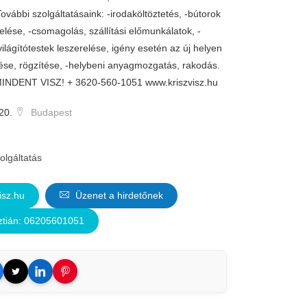
vábbi szolgáltatásaink: -irodaköltöztetés, -bútorok
elése, -csomagolás, szállítási előmunkálatok, -
világítótestek leszerelése, igény esetén az új helyen
ése, rögzítése, -helybeni anyagmozgatás, rakodás.
INDENT VISZ! + 3620-560-1051 www.kriszvisz.hu
20.
Budapest
olgáltatás
isz.hu
Üzenet a hirdetőnek
sztián: 06205601051