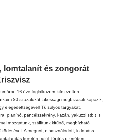
, lomtalanít és zongorát
8.000 
Kriszvisz
 Immáron 16 éve foglalkozom kifejezetten
unkáim 90 százalékát lakossági megbízások képezik,
 elégedettségével! Túlsúlyos tárgyakat,
a, pianínó, páncélszekrény, kazán, yakuzzi stb.) is
el mozgatunk, szállítunk kitűnő, megbízható
ködésével. A megunt, elhasználódott, kidobásra
lomtalanítás keretén belül, térítés ellenében