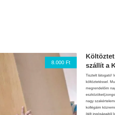
Költöztet
8.000 Ft
szállít a 
Tisztelt látogató!
költöztetéssel. M
megrendelőim nagy
eszközöket(zongor
nagy szakértelemm
kollégáim közremű
ítélt ingóságaitól 