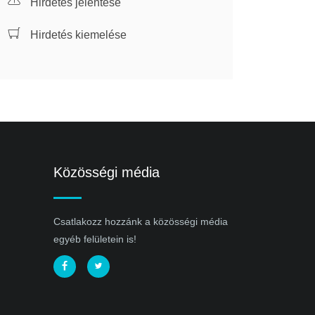
Hirdetés jelentése
Hirdetés kiemelése
Közösségi média
Csatlakozz hozzánk a közösségi média
egyéb felületein is!