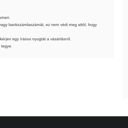
smeri.
t vagy bankszámlaszámát, ez nem védi meg attól, hogy
 kérjen egy írásos nyugtát a vásárlásról.
 tegye.