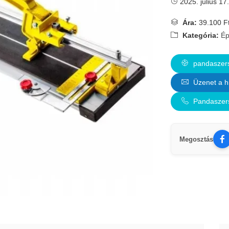
2025. július 17.
Ára:
39.100 F
Kategória:
Ép
pandaszers
Üzenet a h
Pandaszer
Megosztás