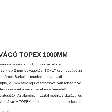
VÁGÓ TOPEX 1000MM
mínium munkalap, 21 mm‑es vezetőcső,
, 22 x 5 x 2 mm‑es vágókés. TOPEX csempevágó 22
ókéssel. Burkolási munkálatokban talál
mpla, 21 mm átmérőjű vezetőcsővel van felszerelve.
es vezetését a vezetőléceken a beépített
iztosítják. Az alumínium asztal metrikus skálával és
l van látva. A TOPEX márka ezermestereknek készül.