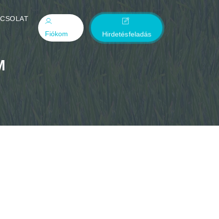
PCSOLAT
Fiókom
Hirdetésfeladás
M