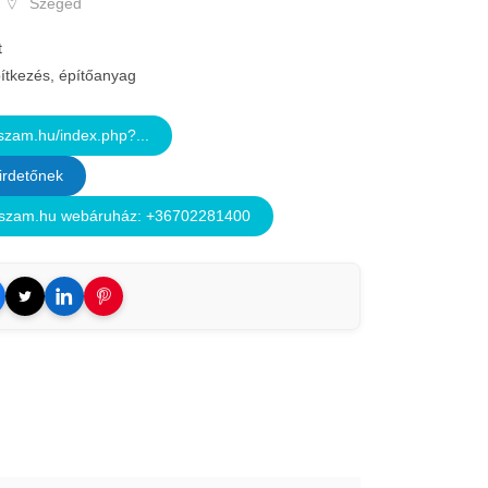
Szeged
t
ítkezés, építőanyag
zam.hu/index.php?...
irdetőnek
szam.hu webáruház: +36702281400