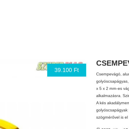
CSEMPE
39.100 Ft
Csempevágó, alu
golyóscsapágyas
x 5 x 2 mm‑es vág
alkalmazásra. Szi
A kés akadályment
golyóscsapágyak b
szögmérővel is e