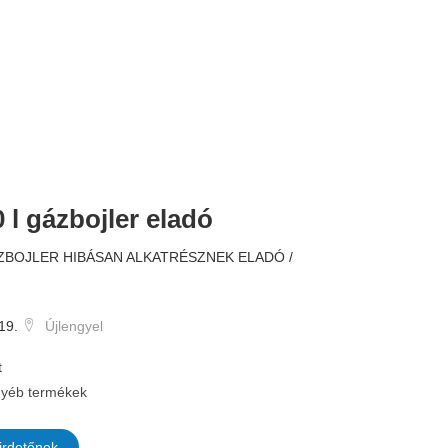
 l gázbojler eladó
50.000 
ZBOJLER HIBÁSAN ALKATRÉSZNEK ELADÓ /
19.
Újlengyel
t
yéb termékek
irdetőnek