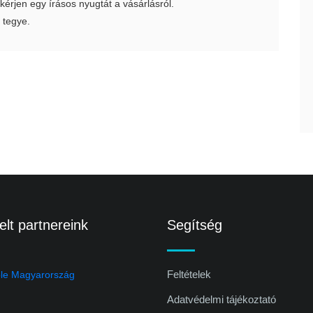
 kérjen egy írásos nyugtát a vásárlásról.
 tegye.
lt partnereink
Segítség
Feltételek
Adatvédelmi tájékoztató