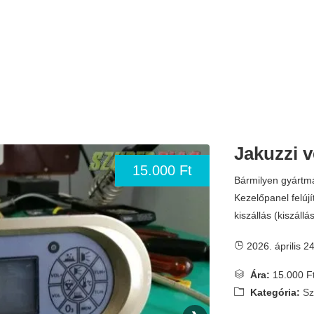
Jakuzzi ve
15.000 Ft
Bármilyen gyártmán
Kezelőpanel felújí
kiszállás (kiszállá
2026. április 24
Ára:
15.000 F
Kategória:
Sz