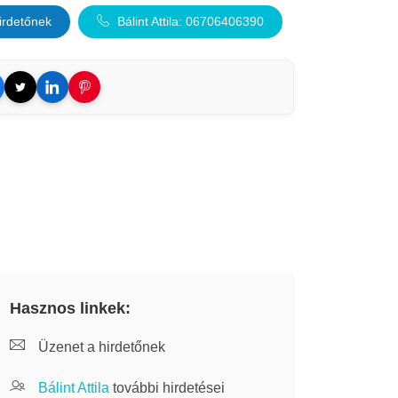
irdetőnek
Bálint Attila: 06706406390
Hasznos linkek:
Üzenet a hirdetőnek
Bálint Attila
további hirdetései