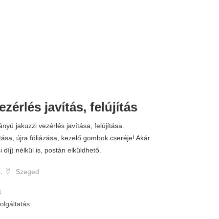
zérlés javítás, felújítás
15.000 
yú jakuzzi vezérlés javítása, felújítása.
tása, újra fóliázása, kezelő gombok cseréje! Akár
si díj) nélkül is, postán elküldhető.
.
Szeged
t
olgáltatás