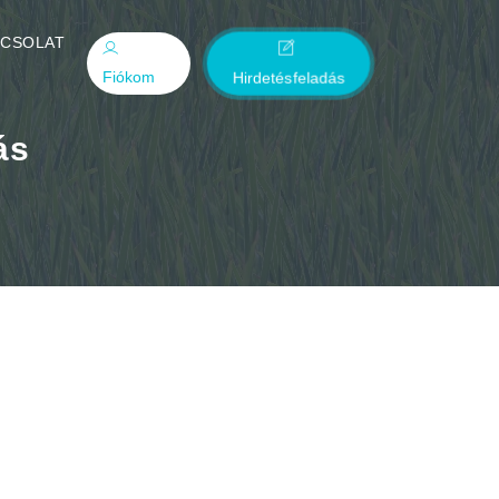
PCSOLAT
Fiókom
Hirdetésfeladás
ás