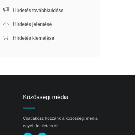
Hirdetés továbbküldése
Hirdetés jelentése
Hirdetés kiemelése
Közösségi média
Csatlakozz hozzánk a közösségi média
egyéb felületein is!