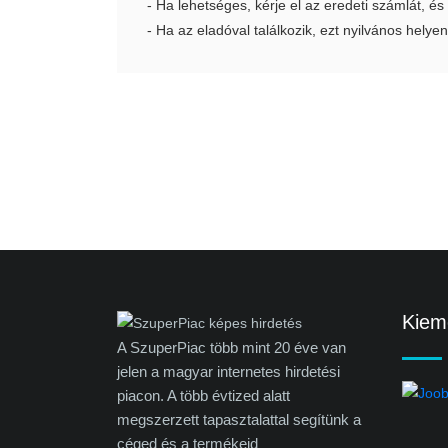
- Ha lehetséges, kérje el az eredeti számlát, és
- Ha az eladóval találkozik, ezt nyilvános helyen
Kieme
A SzuperPiac több mint 20 éve van
jelen a magyar internetes hirdetési
piacon. A több évtized alatt
megszerzett tapasztalattal segítünk a
céged és a termékeid