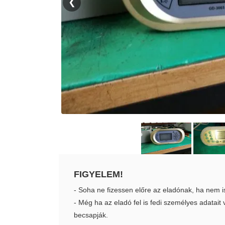
❮
FIGYELEM!
- Soha ne fizessen előre az eladónak, ha nem i
- Még ha az eladó fel is fedi személyes adatai
becsapják.