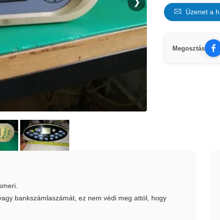
❯
Üzenet a h
Megosztás
smeri.
t vagy bankszámlaszámát, ez nem védi meg attól, hogy