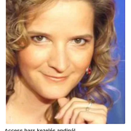
Access bars kezelés andinál