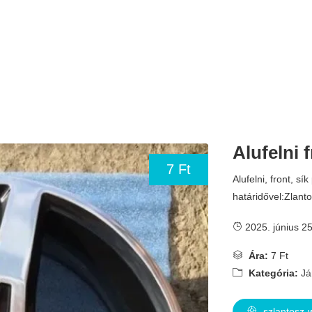
Alufelni f
7 Ft
Alufelni, front, sík
határidővel:Zlant
2025. június 25
Ára:
7 Ft
Kategória:
Já
szlantosz-