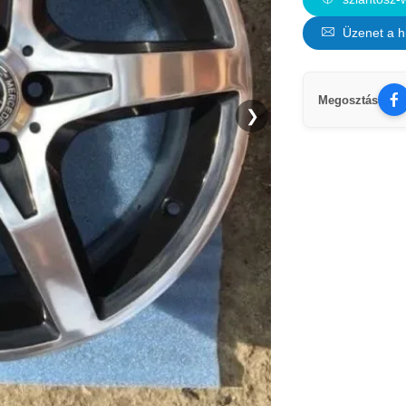
Üzenet a h
Megosztás
❯