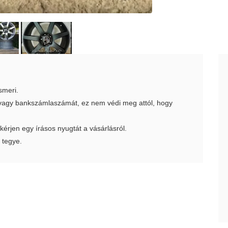
smeri.
t vagy bankszámlaszámát, ez nem védi meg attól, hogy
 kérjen egy írásos nyugtát a vásárlásról.
 tegye.