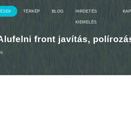
TÉSEK
TÉRKÉP
BLOG
HIRDETÉS
KA
KIEMELÉS
Alufelni front javítás, polírozá
ez