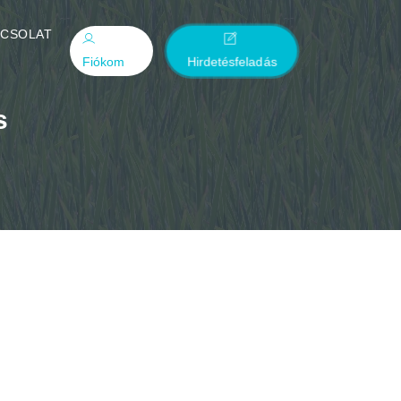
PCSOLAT
Fiókom
Hirdetésfeladás
s