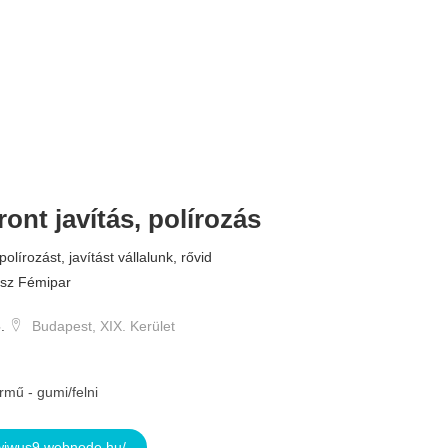
ront javítás, polírozás
7 
 polírozást, javítást vállalunk, rővid
osz Fémipar
.
Budapest, XIX. Kerület
rmű - gumi/felni
wiwus9.webnode.hu/