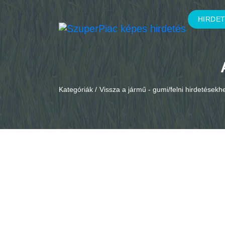
HIRDE
Kategóriák /
Vissza a jármű - gumi/felni hirdetésekh