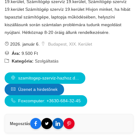
19.kerület, Számítógép szervíz 19.kerület, Számítógép szervíz
19.kerület Számítógép szervíz 19.kerület Hívjon minket, ha hibát
tapasztal számítógépe, laptopja működésében, helyszíni
kiszállásunk során számtalan problémára tudunk megoldást
nyújtani. Hétköznap 8-20 óráig állunk rendelkezésére.
2026. január 6.
Budapest, XIX. Kerület
Ára:
9.500 Ft
Kategória:
Szolgáltatás
szamitogep-szerviz-hazhoz.d...
Üzenet a hirdetőnek
Foxcomputer: +3630-684-32-45
Megosztás