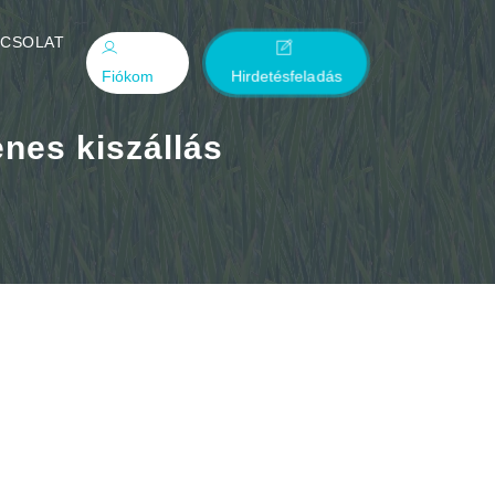
PCSOLAT
Fiókom
Hirdetésfeladás
enes kiszállás