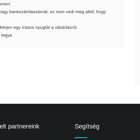
smeri.
t vagy bankszámlaszámát, ez nem védi meg attól, hogy
 kérjen egy írásos nyugtát a vásárlásról.
 tegye.
lt partnereink
Segítség