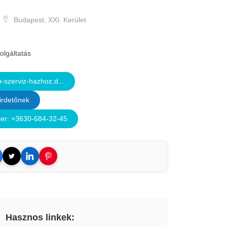
Budapest, XXI. Kerület
olgáltatás
szerviz-hazhoz.d...
irdetőnek
r: +3630-684-32-45
Hasznos linkek: