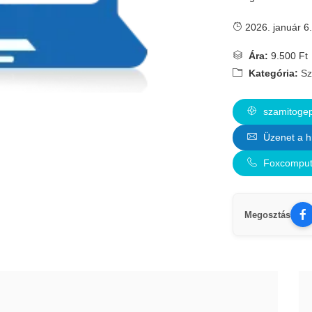
2026. január 6.
Ára:
9.500 Ft
Kategória:
Sz
szamitogep-
Üzenet a h
Foxcompute
Megosztás