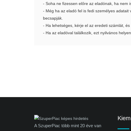
- Soha ne fizessen előre az eladónak, ha nem i
- Még ha az eladó fel is fedi személyes adatai
becsapják.
- Ha lehetséges, kérje el az eredeti számlát, és
- Ha az eladóval találkozik, ezt nyilvános helyen
Kieme
A SzuperPiac több mint 20 éve van