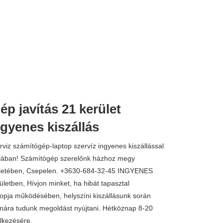
p javítás 21 kerület
gyenes kiszállás
rviz számítógép-laptop szervíz ingyenes kiszállással
ájában! Számítógép szerelőnk házhoz megy
ületében, Csepelen. +3630-684-32-45 INGYENES
rületben, Hívjon minket, ha hibát tapasztal
opja működésében, helyszíni kiszállásunk során
mára tudunk megoldást nyújtani. Hétköznap 8-20
elkezésére.