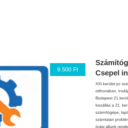
Számítógé
9.500 Ft
Csepel in
XXI.kerület pc sze
otthonában, irod
Budapest 21.ker
kiszállás a 21. ke
számítógépe, lapt
számtalan problé
óráig állunk rend