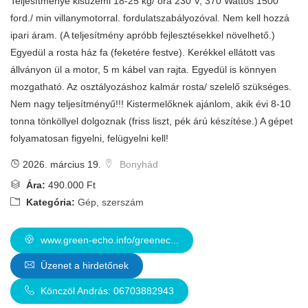
Teljesítménye kisüzemi 18-25 kg/ óra 230 V, 370 Wattos 1500
ford./ min villanymotorral. fordulatszabályozóval. Nem kell hozzá
ipari áram. (A teljesítmény apróbb fejlesztésekkel növelhető.)
Egyedül a rosta ház fa (feketére festve). Kerékkel ellátott vas
állványon ül a motor, 5 m kábel van rajta. Egyedül is könnyen
mozgatható. Az osztályozáshoz kalmár rosta/ szelelő szükséges.
Nem nagy teljesítményű!!! Kistermelőknek ajánlom, akik évi 8-10
tonna tönköllyel dolgoznak (friss liszt, pék árú készítése.) A gépet
folyamatosan figyelni, felügyelni kell!
2026. március 19.
Bonyhád
Ára:
490.000 Ft
Kategória:
Gép, szerszám
www.green-echo.info/greenec...
Üzenet a hirdetőnek
Könczöl András: 06703882943