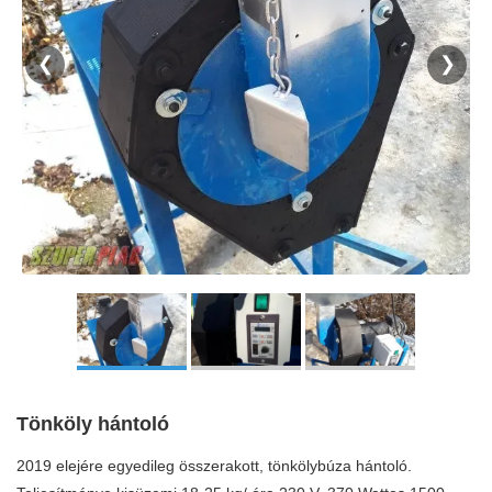
❮
❯
Tönköly hántoló
2019 elejére egyedileg összerakott, tönkölybúza hántoló.