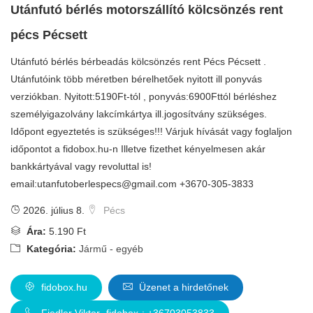
Utánfutó bérlés motorszállító kölcsönzés rent
pécs Pécsett
Utánfutó bérlés bérbeadás kölcsönzés rent Pécs Pécsett .
Utánfutóink több méretben bérelhetőek nyitott ill ponyvás
verziókban. Nyitott:5190Ft-tól , ponyvás:6900Fttól bérléshez
személyigazolvány lakcímkártya ill.jogosítvány szükséges.
Időpont egyeztetés is szükséges!!! Várjuk hívását vagy foglaljon
időpontot a fidobox.hu-n Illetve fizethet kényelmesen akár
bankkártyával vagy revoluttal is!
email:
utanfutoberlespecs@gmail.com
+3670-305-3833
2026. július 8.
Pécs
Ára:
5.190 Ft
Kategória:
Jármű - egyéb
fidobox.hu
Üzenet a hirdetőnek