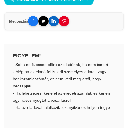
Fiedler Viktor -fidobox-: +36703053833
Megosztás
FIGYELEM!
- Soha ne fizessen előre az eladónak, ha nem ismeri.
- Még ha az eladó fel is fedi személyes adatait vagy
bankszámlaszámát, ez nem védi meg attól, hogy
becsapják.
- Ha lehetséges, kérje el az eredeti számlát, és kérjen
egy írásos nyugtát a vásárlásról.
- Ha az eladóval találkozik, ezt nyilvános helyen tegye.