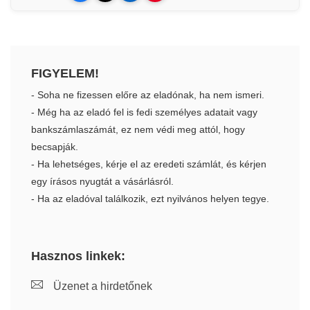
FIGYELEM!
- Soha ne fizessen előre az eladónak, ha nem ismeri.
- Még ha az eladó fel is fedi személyes adatait vagy
bankszámlaszámát, ez nem védi meg attól, hogy
becsapják.
- Ha lehetséges, kérje el az eredeti számlát, és kérjen
egy írásos nyugtát a vásárlásról.
- Ha az eladóval találkozik, ezt nyilvános helyen tegye.
Hasznos linkek:
Üzenet a hirdetőnek