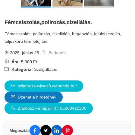
Fémcsiszolás,polírozás,cizellálás.
Fémcsiszolás, polítozás, cizellálás, hegesztés, felületkezelés,
teljeskőrű fém felújítás.
2025. június 25.
Budapest
Ára:
5.000 Ft
Kategória:
Szolgáltatás
szlantosz-wiwus9.webnode.hu/
Üzenet a hirdetőnek
Zlantosz Fémipar Kft: 06208420200
Megosztás