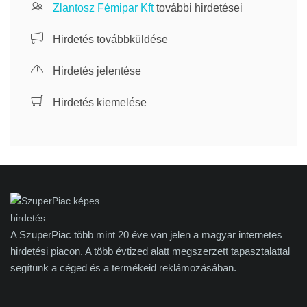
Zlantosz Fémipar Kft
további hirdetései
Hirdetés továbbküldése
Hirdetés jelentése
Hirdetés kiemelése
A SzuperPiac több mint 20 éve van jelen a magyar internetes
hirdetési piacon. A több évtized alatt megszerzett tapasztalattal
segítünk a céged és a termékeid reklámozásában.