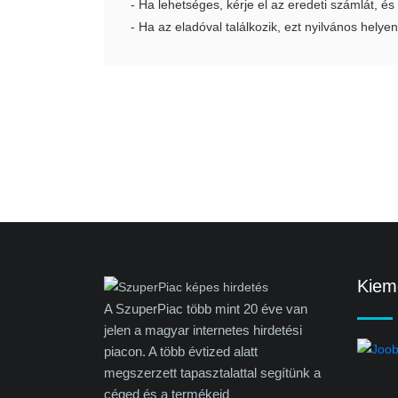
- Ha lehetséges, kérje el az eredeti számlát, és
- Ha az eladóval találkozik, ezt nyilvános helyen
Kieme
A SzuperPiac több mint 20 éve van
jelen a magyar internetes hirdetési
piacon. A több évtized alatt
megszerzett tapasztalattal segítünk a
céged és a termékeid