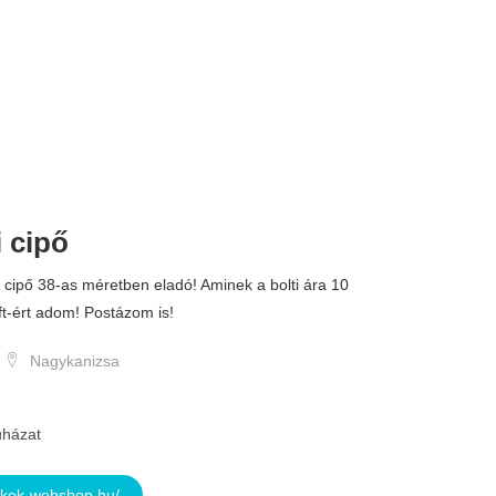
i cipő
3.499 
l cipő 38-as méretben eladó! Aminek a bolti ára 10
ft-ért adom! Postázom is!
Nagykanizsa
házat
kkek-webshop.hu/