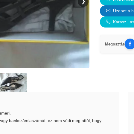
❯
Üzenet a h
Karasz Las
Megosztás
smeri.
t vagy bankszámlaszámát, ez nem védi meg attól, hogy