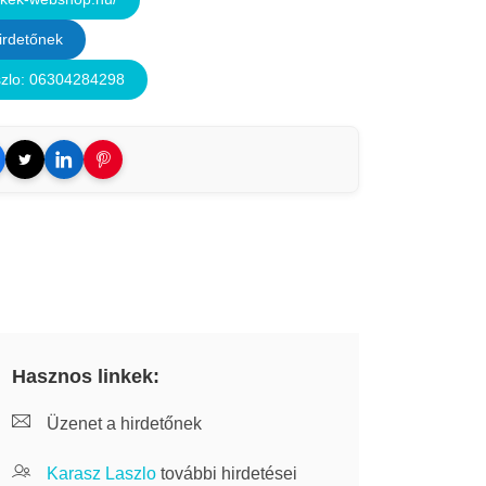
irdetőnek
zlo: 06304284298
Hasznos linkek:
Üzenet a hirdetőnek
Karasz Laszlo
további hirdetései