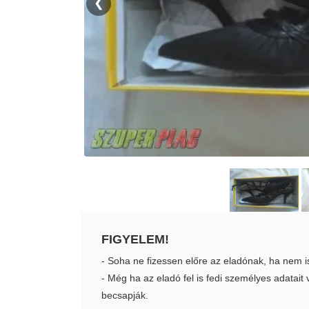
❮
FIGYELEM!
- Soha ne fizessen előre az eladónak, ha nem i
- Még ha az eladó fel is fedi személyes adatai
becsapják.