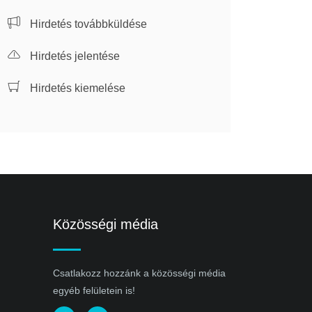
Hirdetés továbbküldése
Hirdetés jelentése
Hirdetés kiemelése
Közösségi média
Csatlakozz hozzánk a közösségi média
egyéb felületein is!