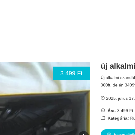
új alkalm
3.499 Ft
Új alkalmi szandá
000ft, de én 3499
2025. július 17.
Ára:
3.499 Ft
Kategória:
Ru
hasznaltci