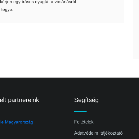
 kérjen egy írásos nyugtát a vásárlásról.
 tegye.
lt partnereink
Segítség
Feltételek
Adatvédelmi tájékoztató