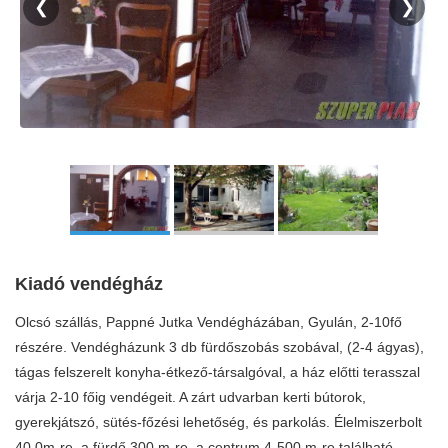
❮
❯
Kiadó vendégház
Olcsó szállás, Pappné Jutka Vendégházában, Gyulán, 2-10fő
részére. Vendégházunk 3 db fürdőszobás szobával, (2-4 ágyas),
tágas felszerelt konyha-étkező-társalgóval, a ház előtti terasszal
várja 2-10 főig vendégeit. A zárt udvarban kerti bútorok,
gyerekjátszó, sütés-főzési lehetőség, és parkolás. Élelmiszerbolt
40 0m-re, a fürdő 300 m-re, a centrum 4-500 m-re található.