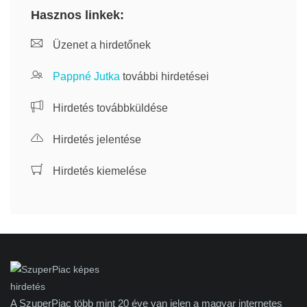
Hasznos linkek:
Üzenet a hirdetőnek
Pappné Jutka
további hirdetései
Hirdetés továbbküldése
Hirdetés jelentése
Hirdetés kiemelése
A SzuperPiac több mint 20 éve van jelen a magyar internetes