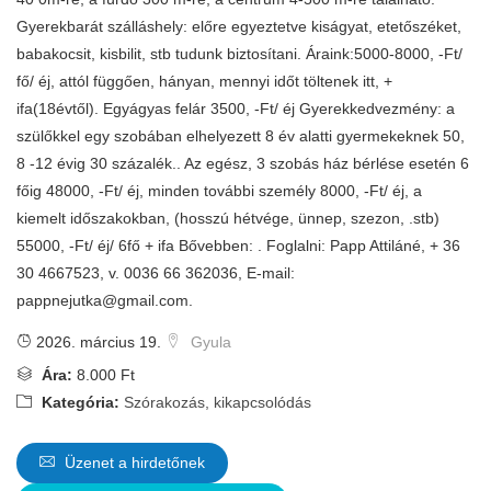
Gyerekbarát szálláshely: előre egyeztetve kiságyat, etetőszéket,
babakocsit, kisbilit, stb tudunk biztosítani. Áraink:5000-8000, -Ft/
fő/ éj, attól függően, hányan, mennyi időt töltenek itt, +
ifa(18évtől). Egyágyas felár 3500, -Ft/ éj Gyerekkedvezmény: a
szülőkkel egy szobában elhelyezett 8 év alatti gyermekeknek 50,
8 -12 évig 30 százalék.. Az egész, 3 szobás ház bérlése esetén 6
főig 48000, -Ft/ éj, minden további személy 8000, -Ft/ éj, a
kiemelt időszakokban, (hosszú hétvége, ünnep, szezon, .stb)
55000, -Ft/ éj/ 6fő + ifa Bővebben: . Foglalni: Papp Attiláné, + 36
30 4667523, v. 0036 66 362036, E-mail:
pappnejutka@gmail.com
.
2026. március 19.
Gyula
Ára:
8.000 Ft
Kategória:
Szórakozás, kikapcsolódás
Üzenet a hirdetőnek