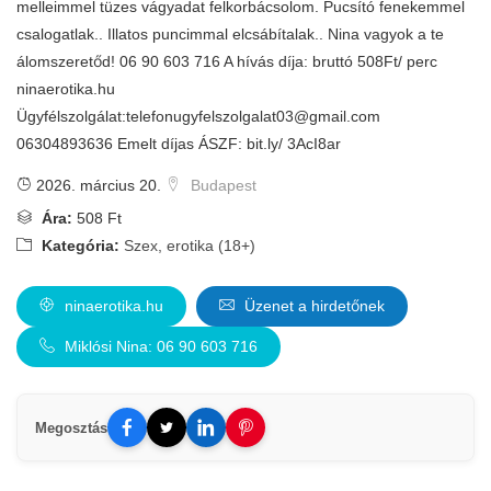
melleimmel tüzes vágyadat felkorbácsolom. Pucsító fenekemmel
csalogatlak.. Illatos puncimmal elcsábítalak.. Nina vagyok a te
álomszeretőd! 06 90 603 716 A hívás díja: bruttó 508Ft/ perc
ninaerotika.hu
Ügyfélszolgálat:
telefonugyfelszolgalat03@gmail.com
06304893636 Emelt díjas ÁSZF: bit.ly/ 3AcI8ar
2026. március 20.
Budapest
Ára:
508 Ft
Kategória:
Szex, erotika (18+)
ninaerotika.hu
Üzenet a hirdetőnek
Miklósi Nina: 06 90 603 716
Megosztás