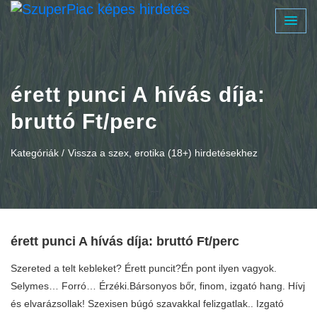
érett punci A hívás díja:
bruttó Ft/perc
Kategóriák /
Vissza a szex, erotika (18+) hirdetésekhez
érett punci A hívás díja: bruttó Ft/perc
Szereted a telt kebleket? Érett puncit?Én pont ilyen vagyok.
Selymes… Forró… Érzéki.Bársonyos bőr, finom, izgató hang. Hívj
és elvarázsollak! Szexisen búgó szavakkal felizgatlak.. Izgató