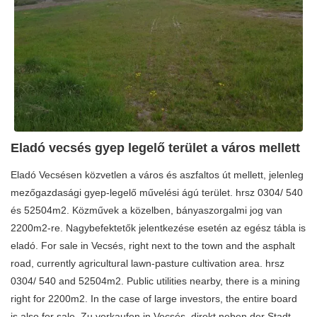
Eladó vecsés gyep legelő terület a város mellett
Eladó Vecsésen közvetlen a város és aszfaltos út mellett, jelenleg
mezőgazdasági gyep-legelő művelési ágú terület. hrsz 0304/ 540
és 52504m2. Közművek a közelben, bányaszorgalmi jog van
2200m2-re. Nagybefektetők jelentkezése esetén az egész tábla is
eladó. For sale in Vecsés, right next to the town and the asphalt
road, currently agricultural lawn-pasture cultivation area. hrsz
0304/ 540 and 52504m2. Public utilities nearby, there is a mining
right for 2200m2. In the case of large investors, the entire board
is also for sale. Zu verkaufen in Vecsés, direkt neben der Stadt