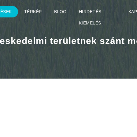
TÉSEK
TÉRKÉP
BLOG
HIRDETÉS
KA
KIEMELÉS
reskedelmi területnek szánt m
z