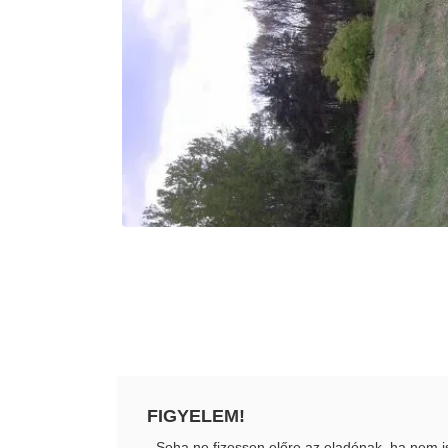
FIGYELEM!
- Soha ne fizessen előre az eladónak, ha nem i