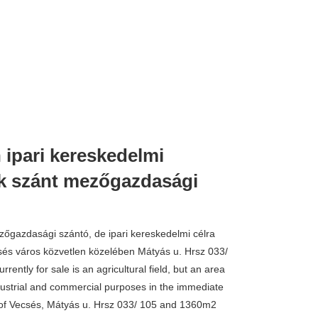
 ipari kereskedelmi
ek szánt mezőgazdasági
zőgazdasági szántó, de ipari kereskedelmi célra
ecsés város közvetlen közelében Mátyás u. Hrsz 033/
ently for sale is an agricultural field, but an area
dustrial and commercial purposes in the immediate
ity of Vecsés, Mátyás u. Hrsz 033/ 105 and 1360m2