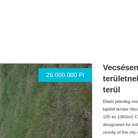
Vecsésen
26.000.000 Ft
területn
terül
Eladó jelenleg me
kijelölt terület V
105 és 1360m2 Curr
designated for in
vicinity of the c