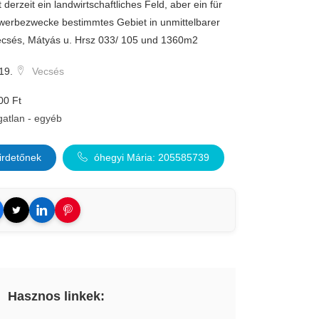
derzeit ein landwirtschaftliches Feld, aber ein für
ewerbezwecke bestimmtes Gebiet in unmittelbarer
ecsés, Mátyás u. Hrsz 033/ 105 und 1360m2
19.
Vecsés
00 Ft
gatlan - egyéb
irdetőnek
óhegyi Mária: 205585739
Hasznos linkek: