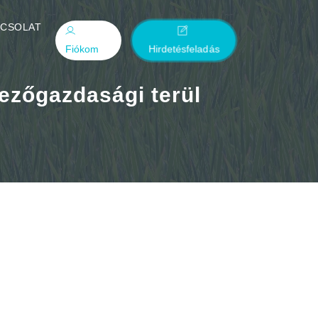
PCSOLAT
Fiókom
Hirdetésfeladás
ezőgazdasági terül