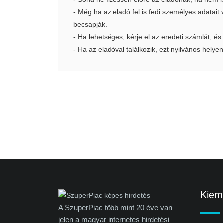
- Még ha az eladó fel is fedi személyes adatai
becsapják.
- Ha lehetséges, kérje el az eredeti számlát, és
- Ha az eladóval találkozik, ezt nyilvános helyen
Kieme
A SzuperPiac több mint 20 éve van
jelen a magyar internetes hirdetési