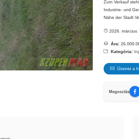
Zum Verkauf steht 
Industrie- und G
Nähe der Stadt V
2026. március 
Ára:
26.000.0
Kategória:
In
Üzenet a h
Megosztás
smeri.