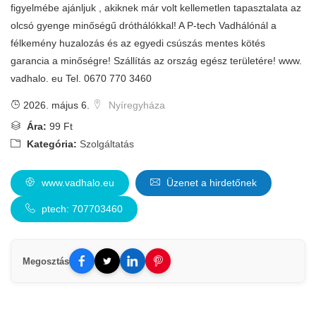
figyelmébe ajánljuk , akiknek már volt kellemetlen tapasztalata az
olcsó gyenge minőségű dróthálókkal! A P-tech Vadhálónál a
félkemény huzalozás és az egyedi csúszás mentes kötés
garancia a minőségre! Szállítás az ország egész területére! www.
vadhalo. eu Tel. 0670 770 3460
2026. május 6.
Nyíregyháza
Ára:
99 Ft
Kategória:
Szolgáltatás
www.vadhalo.eu
Üzenet a hirdetőnek
ptech: 707703460
Megosztás