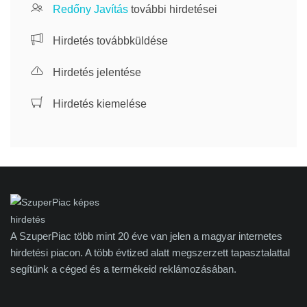
Redőny Javítás
további hirdetései
Hirdetés továbbküldése
Hirdetés jelentése
Hirdetés kiemelése
A SzuperPiac több mint 20 éve van jelen a magyar internetes
hirdetési piacon. A több évtized alatt megszerzett tapasztalattal
segítünk a céged és a termékeid reklámozásában.