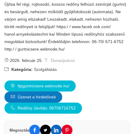
Újítsa fel régi, rojtosodó, koszos redőny felhúzó zsinórját (gurtni)
és besárgult, nehezen működő gyűjtődobozát (automata). Ne
várjon amíg elszakad! Leszakadt, elakadt, nehezen húzható,
törött redőnyeit is felújítjuk! https:/ / www.faceb ook.com/
hanol.arnyekolastechni ka/ Minden típusú redőnyhöz szakszerű
megoldást biztosítunk! Érdeklődjön telefonon: 06-70/ 671-6752
http:/ / gurtnicsere.webnode.hu/
2026. február 25.
Dunaújváros
Kategória:
Szolgáltatás
ttpgurtnicsere.webnode.hu/
Üzenet a hirdetőnek
Redőny Javítás: 06706716752
Megosztás