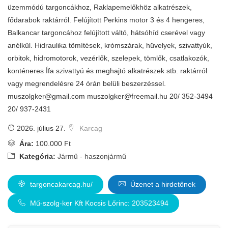
üzemmódú targoncákhoz, Raklapemelőkhöz alkatrészek,
fődarabok raktárról. Felújított Perkins motor 3 és 4 hengeres,
Balkancar targoncához felújított váltó, hátsóhíd cserével vagy
anélkül. Hidraulika tömítések, krómszárak, hüvelyek, szivattyúk,
orbitok, hidromotorok, vezérlők, szelepek, tömlők, csatlakozók,
konténeres Ífa szivattyú és meghajtó alkatrészek stb. raktárról
vagy megrendelésre 24 órán belüli beszerzéssel.
muszolgker@gmail.com
muszolgker@freemail.hu
20/ 352-3494
20/ 937-2431
2026. július 27.
Karcag
Ára:
100.000 Ft
Kategória:
Jármű - haszonjármű
targoncakarcag.hu/
Üzenet a hirdetőnek
Mű-szolg-ker Kft Kocsis Lőrinc: 203523494