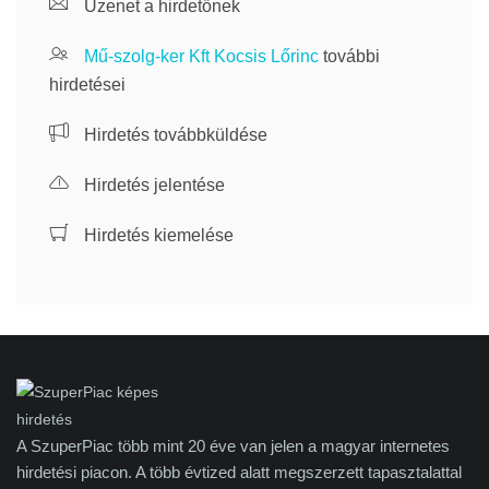
Üzenet a hirdetőnek
Mű-szolg-ker Kft Kocsis Lőrinc
további
hirdetései
Hirdetés továbbküldése
Hirdetés jelentése
Hirdetés kiemelése
A SzuperPiac több mint 20 éve van jelen a magyar internetes
hirdetési piacon. A több évtized alatt megszerzett tapasztalattal