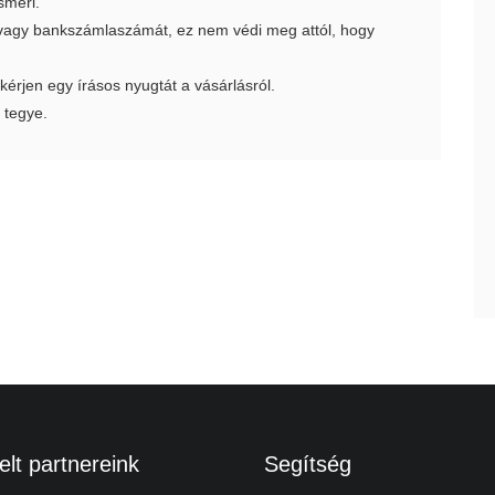
smeri.
t vagy bankszámlaszámát, ez nem védi meg attól, hogy
 kérjen egy írásos nyugtát a vásárlásról.
 tegye.
lt partnereink
Segítség