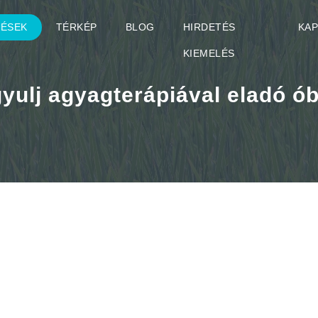
TÉSEK
TÉRKÉP
BLOG
HIRDETÉS
KA
KIEMELÉS
yulj agyagterápiával eladó ó