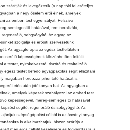
apon szárítják és levegőztetik (a nap tölti fel erőteljes
agyagban a négy őselem erői élnek, amelyek
ni az emberi test egyensúlyát. Felszívó
eg-semlegesítő hatásával, remineralizáló,
, regeneráló, sebgyógyító. Az agyag az
nket szolgálja és erősíti szervezetünk
t. Az agyagterápia az egész testfelületen
oncserélő képességének köszönhetően feltölti
a testet, nyirokelvezető, tisztító és revitalizáló
gy egész testet befedő agyagpakolás segít ellazítani
ly magában hordozza pihentető hatását is -
i megerőltetés után jótékonyan hat. Az agyagban a
élnek, amelyek képesek szabályozni az emberi test
szívó képességével, méreg-semlegesítő hatásával
érképzést segítő, regeneráló és sebgyógyító. Az
ajánljuk szépségápolási célból is az ásványi anyag
ttanásokra is alkalmazhatjuk, hiszen szárítja a
lett még erős cellulit kezelésére és fogyasztásra is