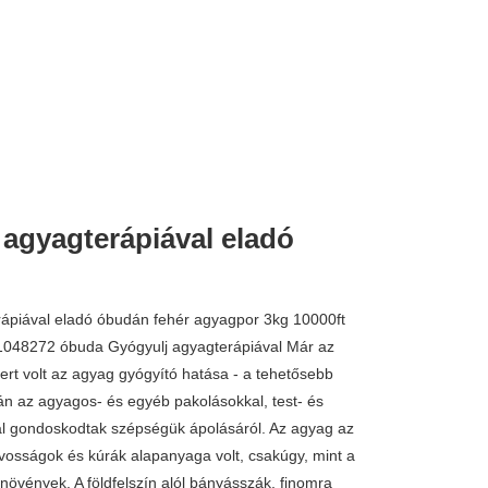
 agyagterápiával eladó
rápiával eladó óbudán fehér agyagpor 3kg 10000ft
1048272 óbuda Gyógyulj agyagterápiával Már az
ert volt az agyag gyógyító hatása - a tehetősebb
án az agyagos- és egyéb pakolásokkal, test- és
l gondoskodtak szépségük ápolásáról. Az agyag az
rvosságok és kúrák alapanyaga volt, csakúgy, mint a
 növények. A földfelszín alól bányásszák, finomra