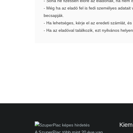
- Soha ne fizessen előre az eladónak, ha nem i
- Még ha az eladó fel is fedi személyes adatai
becsapják.
- Ha lehetséges, kérje el az eredeti számlát, és
- Ha az eladóval találkozik, ezt nyilvános helyen
Kieme
A SzuperPiac több mint 20 éve van