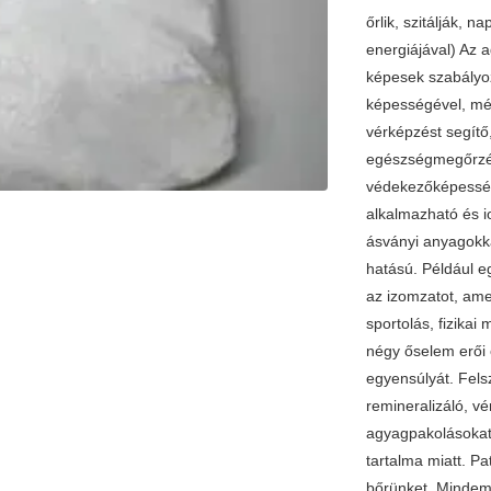
őrlik, szitálják, n
energiájával) Az 
képesek szabályoz
képességével, mér
vérképzést segítő
egészségmegőrzésü
védekezőképességé
alkalmazható és i
ásványi anyagokkal 
hatású. Például e
az izomzatot, ame
sportolás, fizika
négy őselem erői 
egyensúlyát. Fel
remineralizáló, v
agyagpakolásokat 
tartalma miatt. Pa
bőrünket. Mindemel