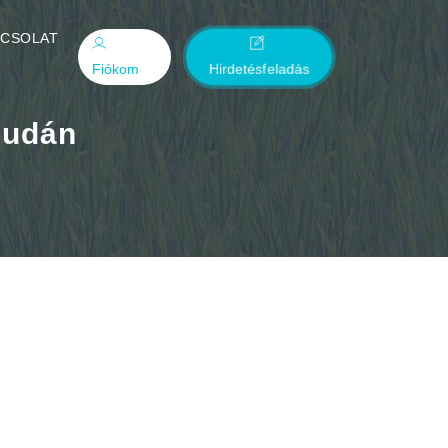
PCSOLAT
Fiókom
Hirdetésfeladás
budán