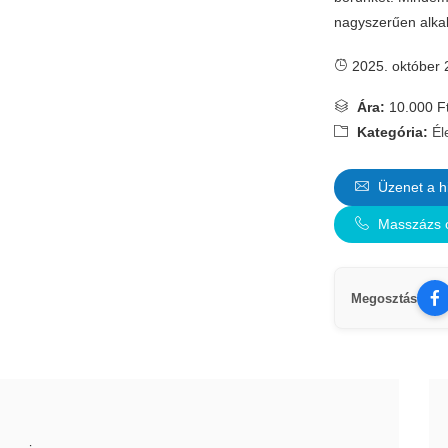
nagyszerűen alka
2025. október 
Ára:
10.000 F
Kategória:
Él
Üzenet a h
Masszázs 
Megosztás