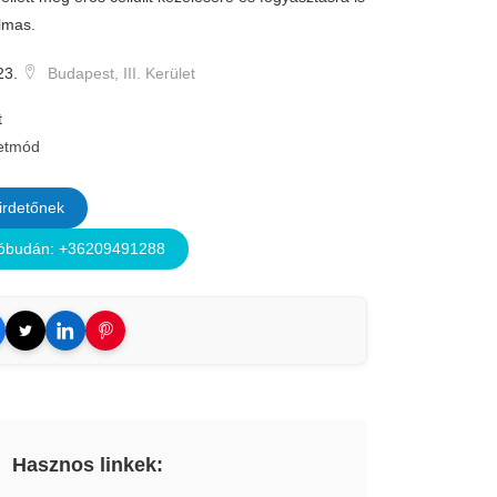
lmas.
23.
Budapest, III. Kerület
t
etmód
irdetőnek
óbudán: +36209491288
Hasznos linkek: