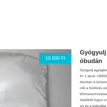
Gyógyulj
10.000 Ft
óbudán
Gyógyulj agyagte
4+ 1 akció +3650
ókorban is közism
nők a fürdőzés ut
bőrmasszírozássa
ősidőktől fogva o
víz és a különféle