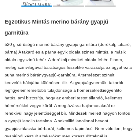
Egzotikus Mintás merino bárány gyapjú
garnitúra
520 g sűrűségű merinó bárány gyapjú garnitúra (derékalj, takaró,
párna) A takaró és a párna egyik oldala színes mintás, a másik
oldala egyszínű fehér. A derékalj mindkét oldala fehér. Finom,
meleg színvilágával barátságos fészekké varázsolja az ágyat ez a
puha merinó báránygyapjú-garnitúra. A természet színeit
kedvelők hálójába különösen illik. A gyapjúágyneműk, takarók
legfigyelemreméltóbb tulajdonsága a hőmérsékletkiegyenlítő
hatás, ami biztosítja, hogy az emberi testet állandó, kellemes
hőmérséklet vegye körül. A megfázásra hajlamosaknál ez
rendkívül nagy jelentőséggel bír. Mindezek mellett nagyon fontos
a gyapjú lanolin tartalma. A sokmillió lanolinnal bevont
gyapjúszálacska bőrbarát, kellemes tapintású. Nem véletlen, hogy
gyapjúból készült altakarókat még koraszülötteknél is