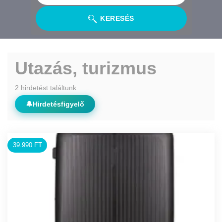
KERESÉS
Utazás, turizmus
2 hirdetést találtunk
🔔
Hirdetésfigyelő
39.990 FT