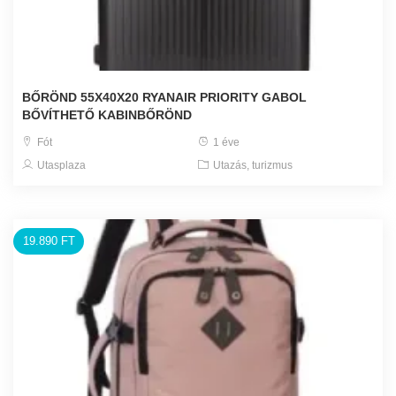
BŐRÖND 55X40X20 RYANAIR PRIORITY GABOL
BŐVÍTHETŐ KABINBŐRÖND
Fót
1 éve
Utasplaza
Utazás, turizmus
19.890 FT