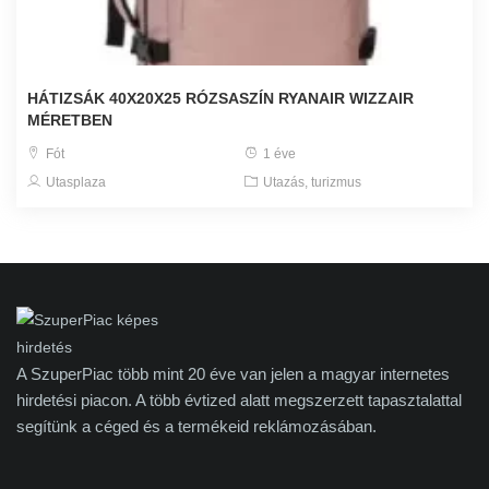
HÁTIZSÁK 40X20X25 RÓZSASZÍN RYANAIR WIZZAIR
MÉRETBEN
Fót
1 éve
Utasplaza
Utazás, turizmus
A SzuperPiac több mint 20 éve van jelen a magyar internetes
hirdetési piacon. A több évtized alatt megszerzett tapasztalattal
segítünk a céged és a termékeid reklámozásában.